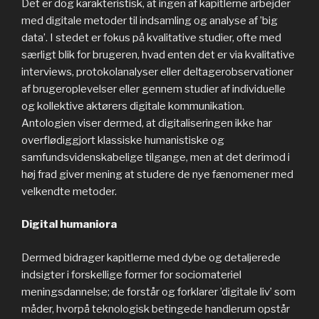
Det er dog karakteristisk, at ingen af kapitlerne arbejder
med digitale metoder til indsamling og analyse af ’big
data’. I stedet er fokus på kvalitative studier, ofte med
særligt blik for brugeren, hvad enten det er via kvalitative
interviews, protokolanalyser eller deltagerobservationer
af brugeroplevelser eller gennem studier af individuelle
og kollektive aktørers digitale kommunikation.
Antologien viser dermed, at digitaliseringen ikke har
overflødiggjort klassiske humanistiske og
samfundsvidenskabelige tilgange, men at det derimod i
høj frad giver mening at studere de nye fænomener med
velkendte metoder.
Digital humaniora
Dermed bidrager kapitlerne med dybe og detaljerede
indsigter i forskellige former for sociomateriel
meningsdannelse; de forstår og forklarer ’digitale liv’ som
måder, hvorpå teknologisk betingede handlerum opstår