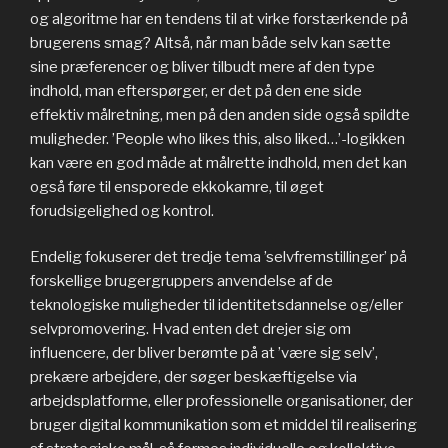
og algoritme har en tendens til at virke forstærkende på
brugerens smag? Altså, når man både selv kan sætte
sine præferencer og bliver tilbudt mere af den type
indhold, man efterspørger, er det på den ene side
effektiv målretning, men på den anden side også spildte
muligheder. ’People who likes this, also liked…’-logikken
kan være en god måde at målrette indhold, men det kan
også føre til ensporede ekkokamre, til øget
forudsigelighed og kontrol.
Endelig fokuserer det tredje tema ’selvfremstillinger’ på
forskellige brugergruppers anvendelse af de
teknologiske muligheder til identitetsdannelse og/eller
selvpromovering. Hvad enten det drejer sig om
influencere, der bliver berømte på at ’være sig selv’,
prekære arbejdere, der søger beskæftigelse via
arbejdsplatforme, eller professionelle organisationer, der
bruger digital kommunikation som et middel til realisering