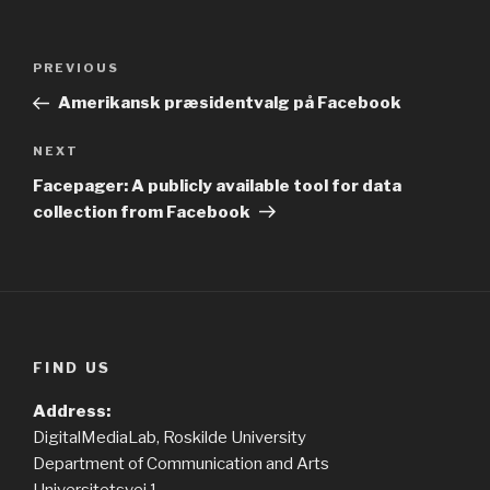
Post
PREVIOUS
Previous
navigation
Post
Amerikansk præsidentvalg på Facebook
NEXT
Next
Post
Facepager: A publicly available tool for data
collection from Facebook
FIND US
Address:
DigitalMediaLab, Roskilde University
Department of Communication and Arts