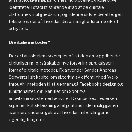
af strategiske mål, så formes individuelle og kollektive
identiteter i stadigt stigende grad af de digitale
platformes mulighedsrum, og i denne sidste del af bogen
fokuseres der på, hvordan disse mulighedsrum konkret
udnyttes.
Digitale metoder?
Der er i antologien eksempler på, at den omsiggribende
digitalisering også skaber nye forskningspraksisser i
form af digitale metoder. Fx anvender Sander Andreas
Schwartz i sit kapitel om algoritmisk offentlighed ’walk-
through’-metoden til at gennemgå Facebooks design og
funktionalitet, og i kapitlet om Spotifys
anbefalingssystemer benytter Rasmus Rex Pedersen
sig af en ’kritisk læsning af algoritmen’, der muliggør en
nærmere undersøgelse af, hvordan anbefalingerne
egentlig fungerer.