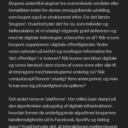
Bogens undertitel angiver tre overordnede områder eller
tematikker inden for denne omsiggribende udvikling,
som bogen også er struktureret efter. For det første
’brugere’. Hvad betyder det for os, som individer og
fællesskaber, at vi i stadigt stigende grad defineres i og
med de digitale teknologier, vi benytter os af? Når vi som
borgere organiseres i digitale offentligheder, finder
vores nyheder på nettet og modtager information fra
’det offentlige’ i e-boksen? Når byens rum bliver digitale
og vores færdsel i dem styres af vores evne eller vilje til
at interagere med teknologierne omkring os? Når
computerspil florerer i stadigt flere undergenrer, og man
fx kan øve sig på kærlighed via spillene?
Det andet tema er ’platforme’. Her stilles især skarpt på
den algoritmiske opbygning af digitale infrastrukturer;
hvordan former de underliggende algoritmer brugernes
handlemuligheder på fx Facebook, Spotify og dating
apps? Hvad betyder det, at interaktionen mellem bruger