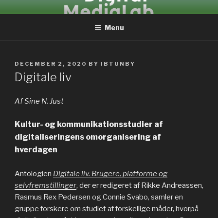
Skip
DIGITALMEDIALAB
to
Menu
content
POSTED
DECEMBER 2, 2020
BY
IBTUNBY
ON
Digitale liv
Af Sine N. Just
Kultur- og kommunikationsstudier af
digitaliseringens omorganisering af
hverdagen
Antologien
Digitale liv. Brugere, platforme og
selvfremstillinger
, der er redigeret af Rikke Andreassen,
Rasmus Rex Pedersen og Connie Svabo, samler en
gruppe forskere om studiet af forskellige måder, hvorpå