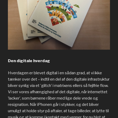
Den digitale hverdag
Hverdagen er blevet digital i en sådan grad, at vi ikke
tænker over det – indtil en del af den digitale infrastruktur
bliver synlig via et ’glitch’ i matrixens ellers så fejlfrie flow.
Vi ser vores afhængighed af det digitale, når internettet
’lacker’, som børnene råber med lige dele vrede og
resignation. Når iPhonen går i stykker, og det bliver
umuligt at holde styr på aftaler, at tage billeder, at lytte til
musik og at komme i kontakt med venner, for nu blot at