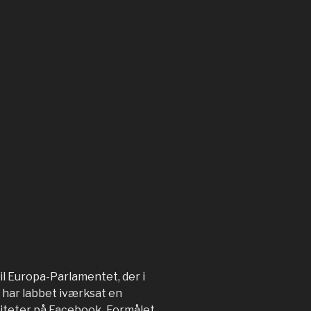
l Europa-Parlamentet, der i
, har labbet iværksat en
viteter på Facebook. Formålet