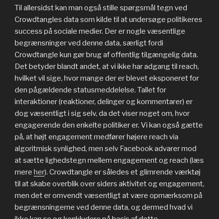
Til allersidst kan man også stille spørgsmål tegn ved
Crowdtangles data som kilde til at undersøge politikeres
success på sociale medier. Der er nogle væsentlige
begrænsninger ved denne data, særligt fordi
Crowdtangle kun gør brug af offentlig tilgængelig data.
Det betyder blandt andet, at vi ikke har adgang til reach,
hvilket vil sige, hvor mange der er blevet eksponeret for
den pågældende statusmeddelelse. Tallet for
interaktioner (reaktioner, delinger og kommentarer) er
dog væsentligt i sig selv, da det viser noget om, hvor
engagerende den enkelte politiker er. Vi kan også gætte
på, at højt engagement medfører højere reach via
algoritmisk synlighed, men selv Facebook advarer mod
at sætte lighedstegn mellem engagement og reach (læs
mere
her
). Crowdtangle er således et glimrende værktøj
til at skabe overblik over siders aktivitet og engagement,
men det er omvendt væsentligt at være opmærksom på
begrænsningerne ved denne data, og dermed hvad vi