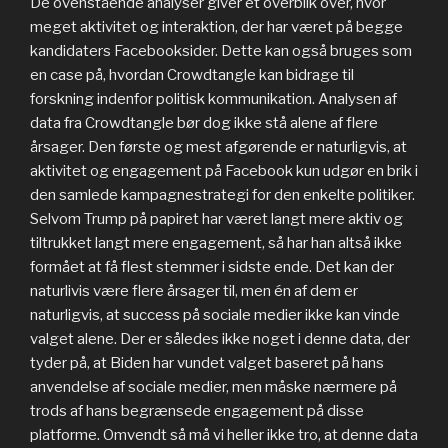
De ovenstående analyser giver et overblik over, hvor
meget aktivitet og interaktion, der har været på begge
kandidaters Facebooksider. Dette kan også bruges som
en case på, hvordan Crowdtangle kan bidrage til
forskning indenfor politisk kommunikation. Analysen af
data fra Crowdtangle bør dog ikke stå alene af flere
årsager. Den første og mest afgørende er naturligvis, at
aktivitet og engagement på Facebook kun udgør en brik i
den samlede kampagnestrategi for den enkelte politiker.
Selvom Trump på papiret har været langt mere aktiv og
tiltrukket langt mere engagement, så har han altså ikke
formået at få flest stemmer i sidste ende. Det kan der
naturlivis være flere årsager til, men én af dem er
naturligvis, at success på sociale medier ikke kan vinde
valget alene. Der er således ikke noget i denne data, der
tyder på, at Biden har vundet valget baseret på hans
anvendelse af sociale medier, men måske nærmere på
trods af hans begrænsede engagement på disse
platforme. Omvendt så må vi heller ikke tro, at denne data