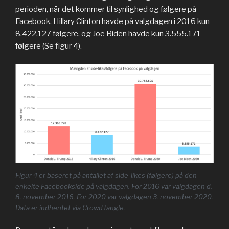
perioden, når det kommer til synlighed og følgere på
Facebook. Hillary Clinton havde på valgdagen i 2016 kun
8.422.127 følgere, og Joe Biden havde kun 3.555.171
følgere (Se figur 4).
Figur 4 er baseret på antallet af side-likes (følgere) på den
enkelte Facebookside på valgdagen. For 2016 var valgdagen d.
8. november 2016. For 2020 var valgdagen 3. november 2020.
Data er indhentet via CrowdTangle.