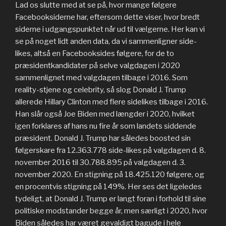
Lad os slutte med at se på, hvor mange følgere
Facebooksiderne har, eftersom dette viser, hvor bredt
siderne i udgangspunktet når ud til vælgerne. Her kan vi
se på noget lidt anden data, da vi sammenligner side-
likes, altså en Facebooksides følgere, for de to
præsidentkandidater på selve valgdagen i 2020
sammenlignet med valgdagen tilbage i 2016. Som
reality-stjene og celebrity, så slog Donald J. Trump
allerede Hillary Clinton med flere sidelikes tilbage i 2016.
Han slår også Joe Biden med længder i 2020, hvilket
igen forklares af hans nu fire år som landets siddende
præsident. Donald J. Trump har således boosted sin
følgerskare fra 12.363.778 side-likes på valgdagen d. 8.
november 2016 til 30.788.895 på valgdagen d. 3.
november 2020. En stigning på 18.425.120 følgere, og
en procentvis stigning på 149%. Her ses det ligeledes
tydeligt, at Donald J. Trump er langt foran i forhold til sine
politiske modstander begge år, men særligt i 2020, hvor
Biden således har været gevaldigt bagude i hele