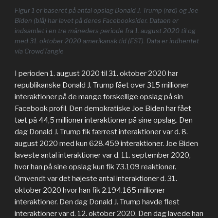
Figur 1 er baseret på antal opslag Donald J. Trump (rød) og Joe
Biden (blå) har lavet på deres Facebooksider. Dataen er
indsamlet i en tre måneders periode fra 1. august 2020 til og
med 31. oktober 2020 amerikansk tid (EST). Data er indhentet
via CrowdTangle
I perioden 1. august 2020 til 31. oktober 2020 har
republikanske Donald J. Trump fået over 315 millioner
interaktioner på de mange forskellige opslag på sin
Facebook profil. Den demokratiske Joe Biden har fået
tæt på 44,5 millioner interaktioner på sine opslag. Den
dag Donald J. Trump fik færrest interaktioner var d. 8.
august 2020 med kun 628.459 interaktioner. Joe Biden
laveste antal interaktioner var d. 11. september 2020,
hvor han på sine opslag kun fik 73.109 reaktioner.
Omvendt var det højeste antal interaktioner d. 31.
oktober 2020 hvor han fik 2.194.165 millioner
interaktioner. Den dag Donald J. Trump havde flest
interaktioner var d. 12. oktober 2020. Den dag lavede han