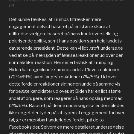
04
Det kunne tænkes, at Trumps tiltrækker mere
engagement delvist baseret på en større skare af
utilfredse vælgere baseret på hans kontroversielle og
polarisende politik, samt hans position som hele landets
daværende præsident. Dette kan vi lidt groft undersøge
ved at se på mængden af følelsesreaktioner ud over den
normale like-reaktion. Her ser vi faktisk at Trump og
Biden har nogenlunde samme andel af ‘love’ reaktioner
(72%/69%) samt ‘angry’ reaktioner (7%/5%). Ud over
dette fordeler reaktioner sig nogenlunde på samme vis
for begge kandidater ud over, at Biden har en lidt større
andel af brugere, som reagerer på hans opslag med ‘sad’
(2%/6%). Baseret på denne undersøgelse er der således
ikke noget der tyder på, at typen af engagement for hver
følger er mærkbart anderledes fordelt på de to
Facebooksider. Selvom en mere detaljeret undersøgelse