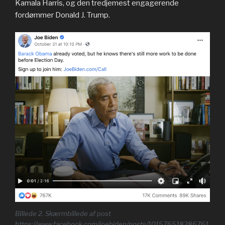
Kamala Harris, og den tredjemest engagerende
fordømmer Donald J. Trump.
BIllede 2. Skærmbillede af post
https://www.facebook.com/joebiden/posts/101576518286761