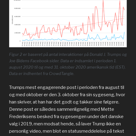
Figur 2 er baseret på antal interaktioner på Donald J. Trumps og
Joe Bidens Facebook sider. Data er indsamlet i perioden 1.
august 2020 til og med 31. oktober 2020 amerikansk tid (EST).
Data er indhentet fra CrowdTangle.
Trumps mest engagerende post i perioden fra august til
og med oktober er den 3. oktober fra sin sygeseng, hvor
han skriver, at han har det godt og takker sine følgere.
Denne post er således sammenlignelig med Mette
Frederiksens besked fra sygesengen under det danske
valg i 2019, men modsat hende, så laver Trump ikke en
personlig video, men blot en statusmeddelelse på tekst