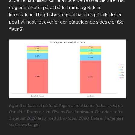
af dette naturligvis kan nuancere dette overblik, så er det
dog en indikator på, at både Trump og Bidens
interaktioner i langt største grad baseres på folk, der er
positivt indstillet overfor den pågældende sides ejer (Se
figur 3).
Figur 3 er baseret på fordelingen af reaktioner (uden likes) på
Donald J. Trump og Joe Bidens Facebooksider. Perioden er fra
1. august 2020 til og med 31. oktober 2020. Data er indhentet
via CrowdTangle.